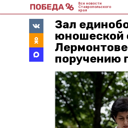
Все новости
Ставропольского
края
Зал единобо
юношеской 
Лермонтове
поручению 