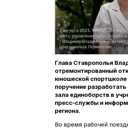
2 августа 2023, 18:40
Общество
Фото:
управление пресс-службы и
/
Владимир Владимиров осмотрел 
спортшколы в Лермонтове
Глава Ставрополья Вла
отремонтированный отк
юношеской спортшколе 
поручение разработать
зала единоборств в уч
пресс-службы и информ
региона.
Во время рабочей поезд