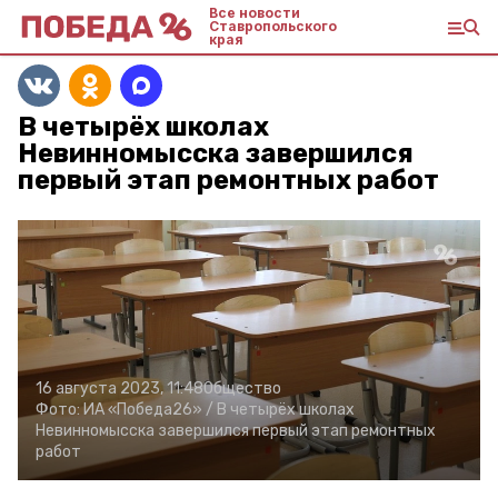
Все новости
Ставропольского
края
В четырёх школах
Невинномысска завершился
первый этап ремонтных работ
16 августа 2023, 11:48
Общество
Фото:
ИА «Победа26» /
В четырёх школах
Невинномысска завершился первый этап ремонтных
работ