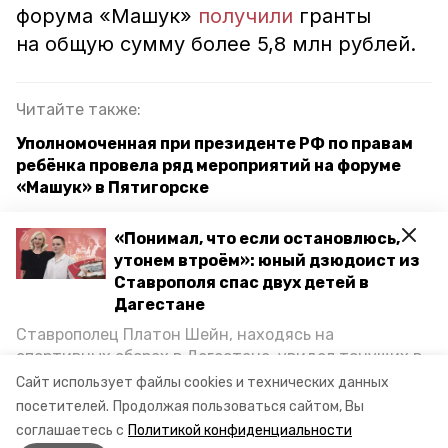
форума «Машук»
получили
гранты
на общую сумму более 5,8 млн рублей.
Читайте также:
Уполномоченная при президенте РФ по правам
ребёнка провела ряд мероприятий на форуме
«Машук» в Пятигорске
Забег на гору Машук пройдёт в День флага в
«Понимал, что если остановлюсь,
Пятигорске
утонем втроём»: юный дзюдоист из
Ставрополя спас двух детей в
Молодые педагоги познакомились с историей
Дагестане
проекта «Без срока давности» на форуме
«Машук» на Ставрополье
Ставрополец Платон Шейн, находясь на
спортивных сборах в Дегестане, увидел тонущих в
Каспийском море детей и бросился на помощь. По
Сайт использует файлы cookies и технических данных
ставропольский край
форум "машук"
возвращении домой, отважного мальчика
посетителей.
Продолжая пользоваться сайтом, Вы
пригласили в министерство образования края и
соглашаетесь с
Политикой конфиденциальности
наградили. Корреспондент «Победы26» пообщался