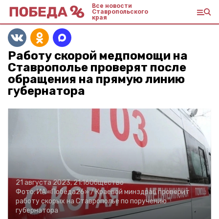
Все новости
Ставропольского
края
Работу скорой медпомощи на
Ставрополье проверят после
обращения на прямую линию
губернатора
21 августа 2023, 21:16
Общество
Фото:
ИА «Победа26» /
Краевой минздрав проверит
работу скорых на Ставрополье по поручению
губернатора