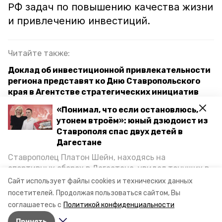
РФ задач по повышению качества жизни
и привлечению инвестиций.
Читайте также:
Доклад об инвестиционной привлекательности
региона представят ко Дню Ставропольского
края в Агентстве стратегических инициатив
«Понимал, что если остановлюсь,
Агентство стратегических инициатив высоко
утонем втроём»: юный дзюдоист из
оценило эффективность работы Ставрополья по
Ставрополя спас двух детей в
привлечению инвестиций
Дагестане
Ставрополец Платон Шейн, находясь на
ставропольский край
день края
москва
спортивных сборах в Дегестане, увидел тонущих в
Каспийском море детей и бросился на помощь. По
Сайт использует файлы cookies и технических данных
губернатор владимир владимиров
возвращении домой, отважного мальчика
посетителей.
Продолжая пользоваться сайтом, Вы
пригласили в министерство образования края и
соглашаетесь с
Политикой конфиденциальности
наградили. Корреспондент «Победы26» пообщался
Авторы:
Юлия Яковенко
Принять