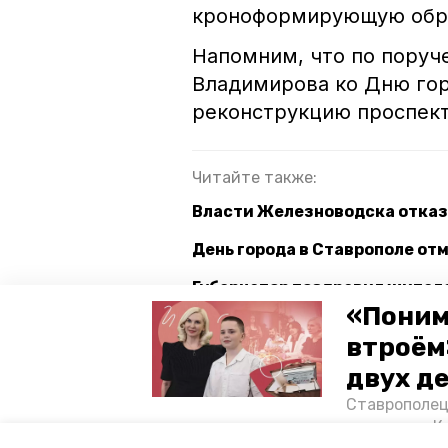
кроноформирующую обре
Напомним, что по поруч
Владимирова ко Дню го
реконструкцию проспект
Читайте также:
Власти Железноводска отказа
День города в Ставрополе от
Губернатор поздравил жителе
города и муниципалитета
«Поним
втроём
двух д
ставропольский край
день 
Ставрополец
тонущих в К
Авторы:
Алина Журавлёва