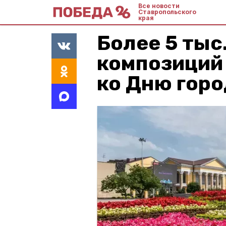
Все новости
Ставропольского
края
Более 5 тыс
композиций
ко Дню горо