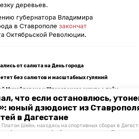
зку деревьев.
ению губернатора Владимира
рода в Ставрополе
закончат
а Октябрьской Революции.
лись от салюта на День города
метят без салютов и масштабных гуляний
й Михайловска и Шпаковского округа с днём
ал, что если остановлюсь, утон
»: юный дзюдоист из Ставропол
етей в Дагестане
города
клумбы
 Платон Шейн, находясь на спортивных сборах в Дегест
аспийском море детей и бросился на помощь. По возвра