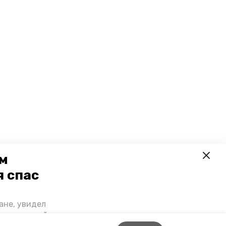
ем
я спас
ане, увидел
щении домой,