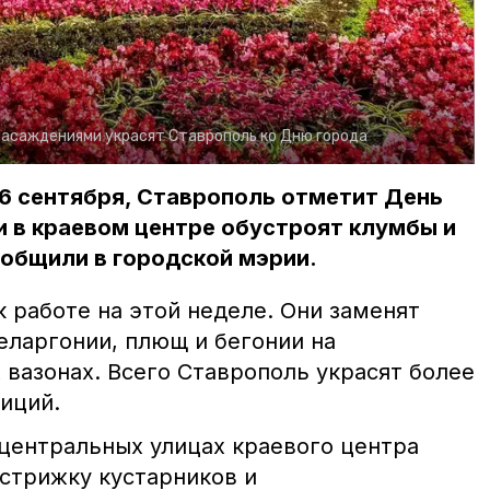
асаждениями украсят Ставрополь ко Дню города
6 сентября, Ставрополь отметит День
и в краевом центре обустроят клумбы и
общили в городской мэрии.
 работе на этой неделе. Они заменят
еларгонии, плющ и бегонии на
вазонах. Всего Ставрополь украсят более
иций.
 центральных улицах краевого центра
стрижку кустарников и