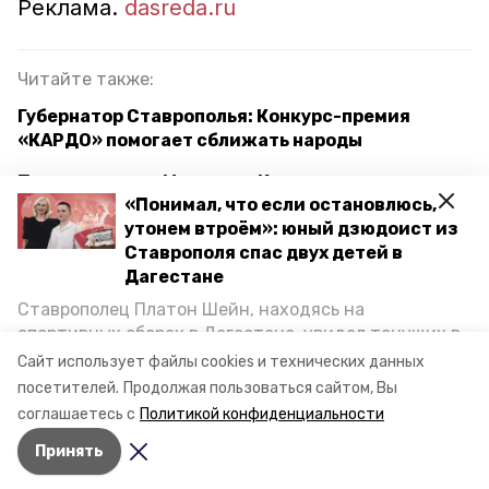
Реклама.
dasreda.ru
Читайте также:
Губернатор Ставрополья: Конкурс-премия
«КАРДО» помогает сближать народы
Проходившая в Минводах Кавказская
«Понимал, что если остановлюсь,
инвествыставка станет ежегодной
утонем втроём»: юный дзюдоист из
Ставрополя спас двух детей в
Дагестане
ставропольский край
сбер
Ставрополец Платон Шейн, находясь на
предприниматели
бизнес
экономика
спортивных сборах в Дегестане, увидел тонущих в
Каспийском море детей и бросился на помощь. По
Сайт использует файлы cookies и технических данных
обучение
туризм
возвращении домой, отважного мальчика
посетителей.
Продолжая пользоваться сайтом, Вы
пригласили в министерство образования края и
соглашаетесь с
Политикой конфиденциальности
наградили. Корреспондент «Победы26» пообщался
Авторы:
Вера Киянская
Принять
с юным героем.