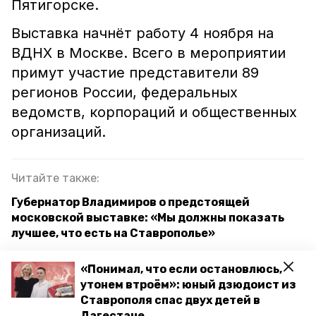
Пятигорске.
Выставка начнёт работу 4 ноября на
ВДНХ в Москве. Всего в мероприятии
примут участие представители 89
регионов России, федеральных
ведомств, корпораций и общественных
организаций.
Читайте также:
Губернатор Владимиров о предстоящей
московской выставке: «Мы должны показать
лучшее, что есть на Ставрополье»
Выставку «Познание — великая страна»
«Понимал, что если остановлюсь,
открыли в краевом госархиве Ставрополья —
утонем втроём»: юный дзюдоист из
фоторепортаж
Ставрополя спас двух детей в
Дагестане