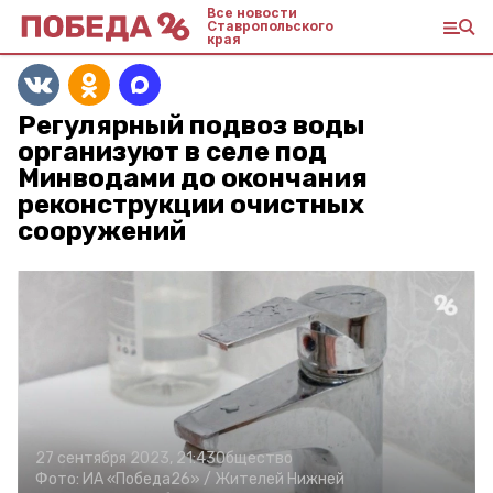
Все новости
Ставропольского
края
Регулярный подвоз воды
организуют в селе под
Минводами до окончания
реконструкции очистных
сооружений
27 сентября 2023, 21:43
Общество
Фото:
ИА «Победа26» /
Жителей Нижней