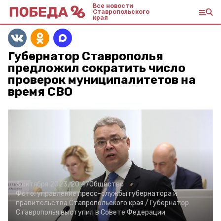
Все новости
Ставропольского
края
Губернатор Ставрополья
предложил сократить число
проверок муниципалитетов на
время СВО
3 октября 2023, 20:47
Общество
Фото:
управление пресс-службы губернатора и
правительства Ставропольского края /
Губернатор
Ставрополья выступил в Совете Федерации