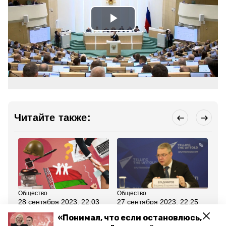
Play
Video
Читайте также:
Общество
Общество
Эк
28 сентября 2023, 22:03
27 сентября 2023, 22:25
13
Новая награда и бюджет
Глава Ставрополья
По
«Понимал, что если остановлюсь,
на 2024 год: о чём
назвал поддержку СВО
по
говорили на первом
одним из приоритетов
Ст