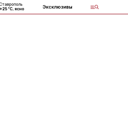
Ставрополь
Эксклюзивы
+
25
°С,
ясно