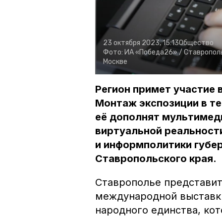
23 октября 2023, 15:13
Общество
Фото:
ИА «Победа26» /
Ставрополь
Москве
Регион примет участие 
Монтаж экспозиции в т
её дополнят мультимед
виртуальной реальност
и информполитики губе
Ставропольского края.
Ставрополье представит
международной выставки
народного единства, кот