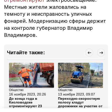
отремонтируют
электроосвещение.
Местные жители жаловались на
темноту и неисправность уличных
фонарей. Модернизацию сферы держит
на контроле губернатор Владимир
Владимиров.
Читайте также:
Общество
Общество
Об
16 ноября 2023, 20:26
13 ноября 2023, 09:07
15
До конца года в
Переходно-скоростную
Пр
Кисловодске
полосу кладут
ос
отремонтируют 23
дорожники на участке от
Ми
улицы
улицы Ленина до Юго-
по