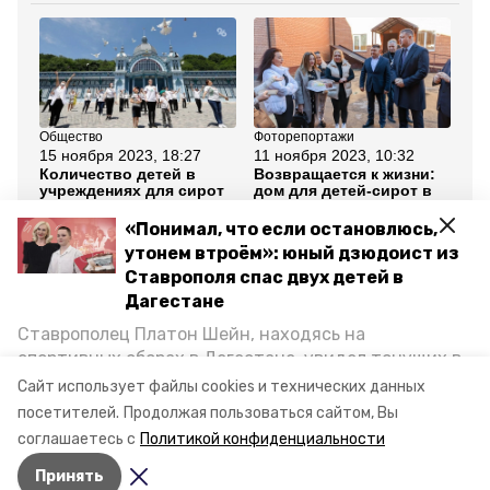
Общество
Фоторепортажи
Об
15 ноября 2023, 18:27
11 ноября 2023, 10:32
3 
Количество детей в
Возвращается к жизни:
Бо
учреждениях для сирот
дом для детей-сирот в
си
в России сократилось
Новопавловске
Не
на 70%
оборудовали
по
«Понимал, что если остановлюсь,
собственной котельной
утонем втроём»: юный дзюдоист из
Ставрополя спас двух детей в
Все новости
Дагестане
Ставрополец Платон Шейн, находясь на
ставропольский край
дети-сироты
спортивных сборах в Дегестане, увидел тонущих в
Каспийском море детей и бросился на помощь. По
Сайт использует файлы cookies и технических данных
жильё
возвращении домой, отважного мальчика
посетителей.
Продолжая пользоваться сайтом, Вы
пригласили в министерство образования края и
соглашаетесь с
Политикой конфиденциальности
наградили. Корреспондент «Победы26» пообщался
Авторы:
Алина Журавлёва
Принять
с юным героем.