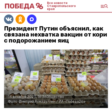
Все новости
Ставропольского
края
Президент Путин объяснил, как
связана нехватка вакцин от кори
с подорожанием яиц
14 декабря 2023, 16:36
Общество
Фото:
Дмитрий Ахмадуллин /
ИА «Победа26»