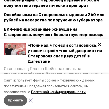
Слабовидящий ставрополец первым в России
получил генотерапевтический препарат
Онкобольным на Ставрополье выделили 260 млн
рублей на лекарства по поручению губернатора
ВИЧ-инфицированные, живущие на
Ставрополье, получают бесплатную медпомощь
«Понимал, что если остановлюсь,
утонем втроём»: юный дзюдоист из
яйца
вакцина
корь
Ставрополя спас двух детей в
Дагестане
дефицит вакцины от кори
подорожание яиц
Ставрополец Платон Шейн, находясь на
путин
президент владимир путин
спортивных сборах в Дегестане, увидел тонущих в
Каспийском море детей и бросился на помощь. По
Сайт использует файлы cookies и технических данных
прямая линия владимира путина
возвращении домой, отважного мальчика
посетителей.
Продолжая пользоваться сайтом, Вы
пригласили в министерство образования края и
соглашаетесь с
Политикой конфиденциальности
наградили. Корреспондент «Победы26» пообщался
Авторы:
Юлия Яковенко
Принять
с юным героем.