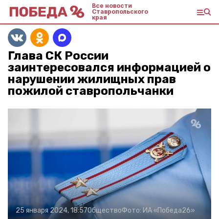
Все новости
Ставропольского
края
Глава СК России
заинтересовался информацией о
нарушении жилищных прав
пожилой ставропольчанки
25 января 2024, 18:57
Общество
Фото:
ИА «Победа26»