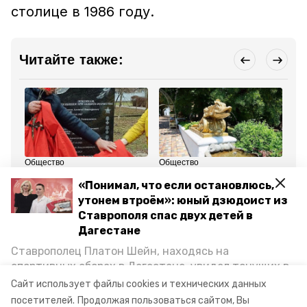
столице в 1986 году.
Читайте также:
Общество
Общество
Об
10 января 2024, 12:57
23 января 2024, 12:37
21
«Понимал, что если остановлюсь,
Памятник погибшим
Достопримечательности
Ст
участникам боевых
Ставрополя отмечают
во
утонем втроём»: юный дзюдоист из
действий открыли в
юбилеи в 2024 году
па
Ставрополя спас двух детей в
Кировском округе
ос
на
Дагестане
Ставрополец Платон Шейн, находясь на
Все новости
спортивных сборах в Дегестане, увидел тонущих в
Каспийском море детей и бросился на помощь. По
Сайт использует файлы cookies и технических данных
возвращении домой, отважного мальчика
памятники
историческая память
посетителей.
Продолжая пользоваться сайтом, Вы