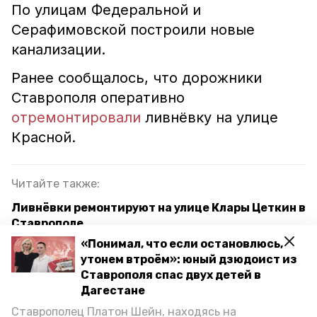
По улицам Федеральной и
Серафимовской построили новые
канализации.
Ранее сообщалось, что дорожники
Ставрополя оперативно
отремонтировали
ливнёвку на улице
Красной.
Читайте также:
Ливнёвки ремонтируют на улице Клары Цеткин в
Ставрополе
«Понимал, что если остановлюсь,
Прокуратура обязала администрацию
утонем втроём»: юный дзюдоист из
Предгорья сделать ливнёвку в селе Юца
Ставрополя спас двух детей в
Дагестане
Ливнёвки на Ставрополье рекомендовано
строить по-новому
Ставрополец Платон Шейн, находясь на