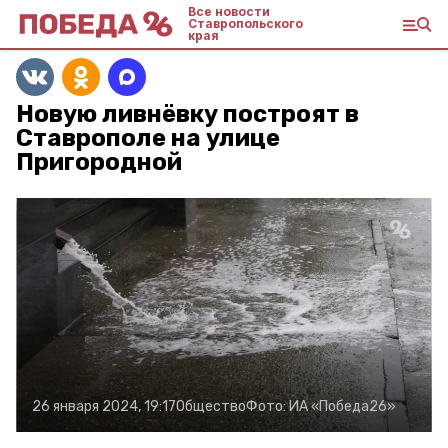
Все новости
Ставропольского
края
Новую ливнёвку построят в
Ставрополе на улице
Пригородной
26 января 2024, 19:17
Общество
Фото:
ИА «Победа26»