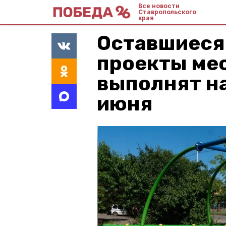
Все новости
Ставропольского
края
Оставшиеся 
проекты ме
выполнят на
июня