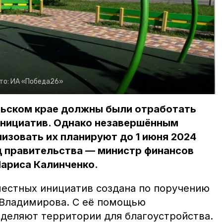
то:
ИА «Победа26»
ольском крае должны были отработать
инициатив. Однако незавершённым
лизовать их планируют до 1 июня 2024
д правительства — министр финансов
Лариса Калинченко.
естных инициатив создана по поручению
 Владимирова. С её помощью
деляют территории для благоустройства.