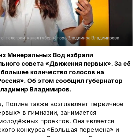
то:
телеграм-канал губернатора Владимира Владимирова
 из Минеральных Вод избрали
ьного совета «Движения первых». За её
ибольшее количество голосов на
Россия». Об этом сообщил губернатор
Владимир Владимиров.
а, Полина также возглавляет первичное
рвых» в гимназии, занимается
молодёжных проектов. Она является
кого конкурса «Большая перемена» и