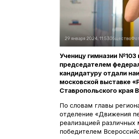
29 января 2024, 11:53
Общество
Фо
Ученицу гимназии №103
председателем федерал
кандидатуру отдали на
московской выставке «
Ставропольского края 
По словам главы регион
отделение «Движения пе
реализацией различных 
победителем Всероссийс