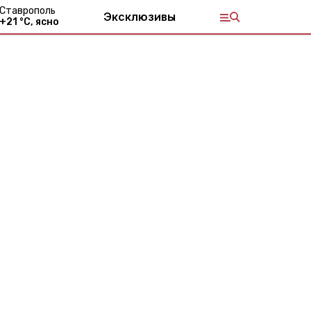
Ставрополь
Эксклюзивы
+
21
°С,
ясно