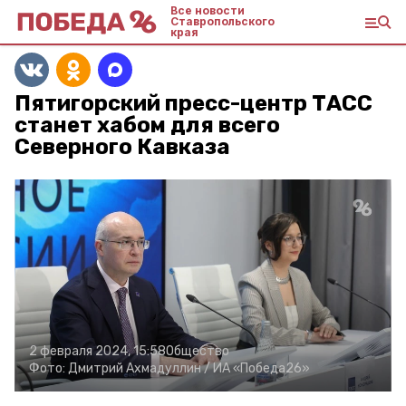
Все новости
Ставропольского
края
Пятигорский пресс-центр ТАСС
станет хабом для всего
Северного Кавказа
2 февраля 2024, 15:58
Общество
Фото:
Дмитрий Ахмадуллин /
ИА «Победа26»