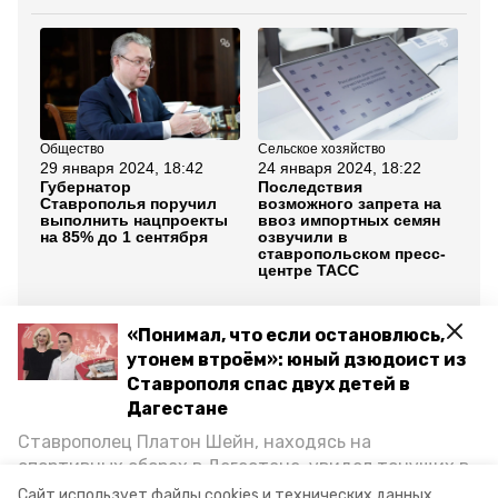
Общество
Сельское хозяйство
Об
29 января 2024, 18:42
24 января 2024, 18:22
24
Губернатор
Последствия
Сн
Ставрополья поручил
возможного запрета на
им
выполнить нацпроекты
ввоз импортных семян
ра
на 85% до 1 сентября
озвучили в
ме
ставропольском пресс-
го
центре ТАСС
ко
це
Ст
«Понимал, что если остановлюсь,
Все новости
утонем втроём»: юный дзюдоист из
Ставрополя спас двух детей в
Дагестане
пресс-центр
губернатор
тасс
Ставрополец Платон Шейн, находясь на
спортивных сборах в Дегестане, увидел тонущих в
ставрополь
открытие центра
Каспийском море детей и бросился на помощь. По
Сайт использует файлы cookies и технических данных