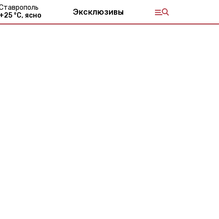
Ставрополь
Эксклюзивы
+
25
°С,
ясно