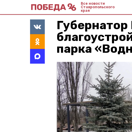
Все новости
Ставропольского
края
Губернатор
благоустрой
парка «Вод