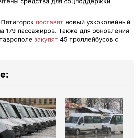
учтены средства для соцподдержки
в Пятигорск
поставят
новый узкоколейный
а 179 пассажиров. Также для обновления
Ставрополе
закупят
45 троллейбусов с
е: