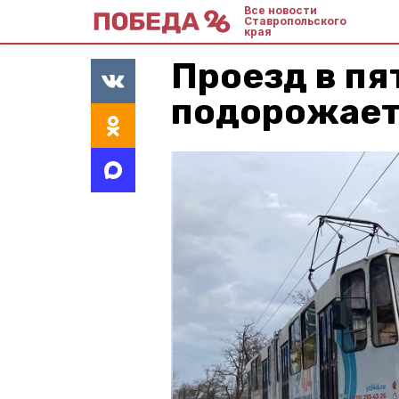
Все новости
Ставропольского
края
Проезд в пя
подорожает