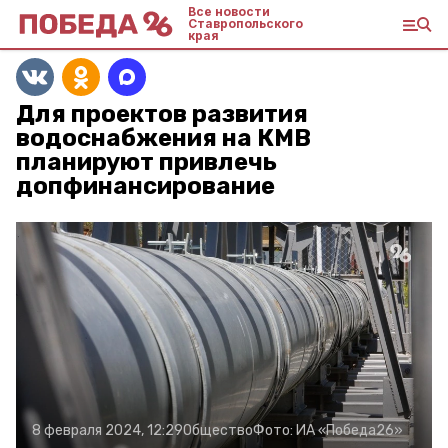
Все новости
Ставропольского
края
Для проектов развития
водоснабжения на КМВ
планируют привлечь
допфинансирование
8 февраля 2024, 12:29
Общество
Фото:
ИА «Победа26»