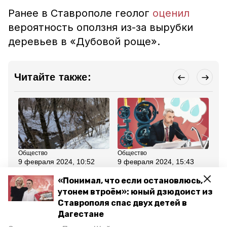
Ранее в Ставрополе геолог
оценил
вероятность оползня из-за вырубки
деревьев в «Дубовой роще».
Читайте также:
Общество
Общество
Об
9 февраля 2024, 10:52
9 февраля 2024, 15:43
24
Угрозы подмыва
Ремонтировать старое и
Ра
берегов реки Грушевой
строить новое: как
ру
«Понимал, что если остановлюсь,
в Ставрополе нет —
будут модернизировать
пл
утонем втроём»: юный дзюдоист из
минприроды края
водоснабжение
Ст
Ставрополья в 2024
Ставрополя спас двух детей в
году
Дагестане