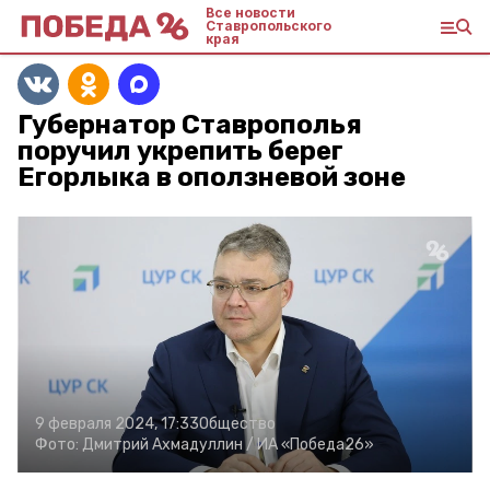
Все новости
Ставропольского
края
Губернатор Ставрополья
поручил укрепить берег
Егорлыка в оползневой зоне
9 февраля 2024, 17:33
Общество
Фото:
Дмитрий Ахмадуллин /
ИА «Победа26»