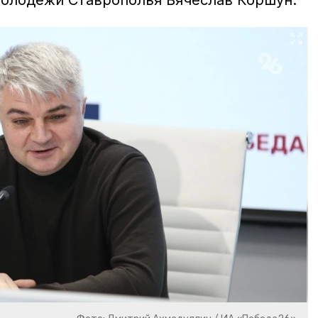
олодёжи Ставрополья Вячеслав Коршун.