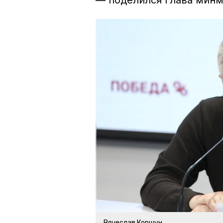
— поделился глава минм
Вячеслав Коршун