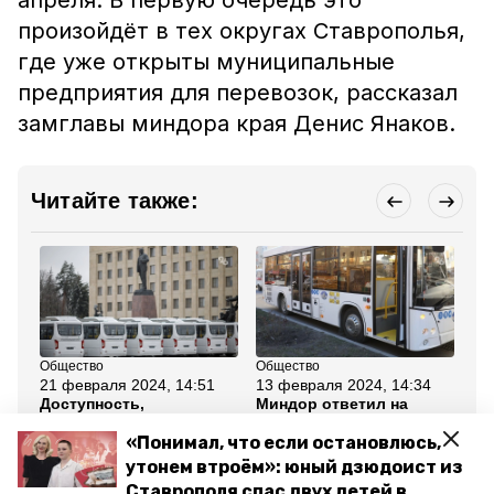
апреля. В первую очередь это
произойдёт в тех округах Ставрополья,
где уже открыты муниципальные
предприятия для перевозок, рассказал
замглавы миндора края Денис Янаков.
Читайте также:
Общество
Общество
Об
21 февраля 2024, 14:51
13 февраля 2024, 14:34
7 
Доступность,
Миндор ответил на
Пр
вместимость, комфорт:
жалобы о нехватке
ма
ещё 20 новых автобусов
транспорта на ул.
Ст
«Понимал, что если остановлюсь,
запустят в Ставрополе
Серова в Ставрополе
до
утонем втроём»: юный дзюдоист из
Ставрополя спас двух детей в