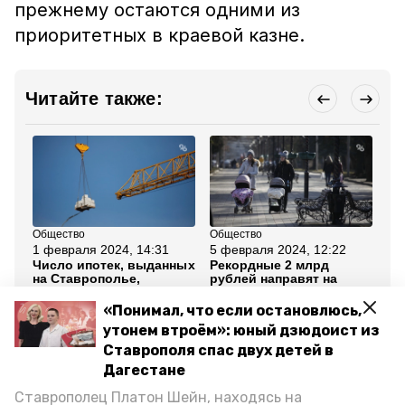
прежнему остаются одними из
приоритетных в краевой казне.
Читайте также:
Общество
Общество
Об
1 февраля 2024, 14:31
5 февраля 2024, 12:22
26
Число ипотек, выданных
Рекордные 2 млрд
Бо
на Ставрополье,
рублей направят на
Ст
выросло на 35%
поддержку
ма
ставропольских
жи
«Понимал, что если остановлюсь,
молодых семей
утонем втроём»: юный дзюдоист из
Ставрополя спас двух детей в
Все новости
Дагестане
Ставрополец Платон Шейн, находясь на