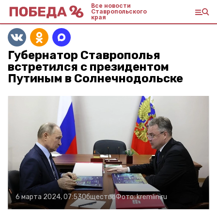
Все новости
Ставропольского
края
Губернатор Ставрополья
встретился с президентом
Путиным в Солнечнодольске
6 марта 2024, 07:53
Общество
Фото:
kremlin.ru