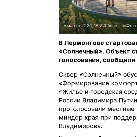
6 марта 2024, 18:22
Общество
Фото
В Лермонтове стартова
«Солнечный». Объект с
голосования, сообщили 
Сквер «Солнечный» обу
«Формирование комфорт
«Жильё и городская сре
России Владимира Путин
проголосовали местные 
миндор края при поддер
Владимирова.