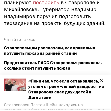
планируют
построить
в Ставрополе и
Михайловске. Губернатор Владимир
Владимиров поручил подготовить
техзадание на проекты будущих зданий.
Читайте также:
Ставропольцам рассказали, как правильно
потушить пожар на ранней стадии
Представитель ПАСС Ставрополья рассказал,
сколько стоит потушить пожар
Сухостои, мусор и открытый огонь могут стать
«Понимал, что если остановлюсь,
причинами пожаров на Ставрополье
утонем втроём»: юный дзюдоист из
Ставрополя спас двух детей в
Дагестане
ставропольский край
пожары
Ставрополец Платон Шейн, находясь на
спортивных сборах в Дегестане, увидел тонущих в
пресс-конференция