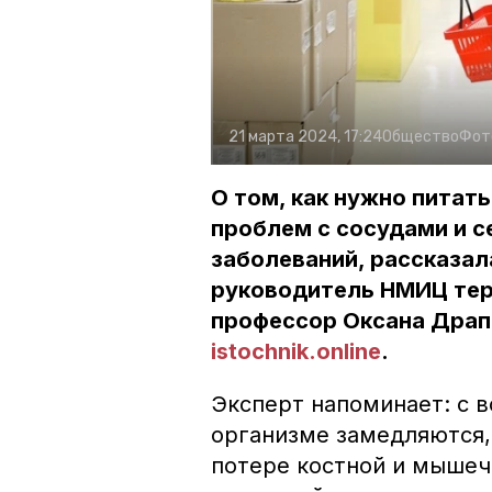
21 марта 2024, 17:24
Общество
Фот
О том, как нужно питат
проблем с сосудами и с
заболеваний, рассказал
руководитель НМИЦ тер
профессор Оксана Драп
istochnik.online
.
Эксперт напоминает: с 
организме замедляются, 
потере костной и мышеч