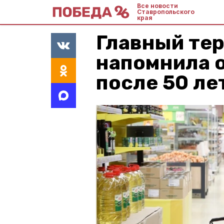
Все новости
Ставропольского
края
Главный те
напомнила о
после 50 ле