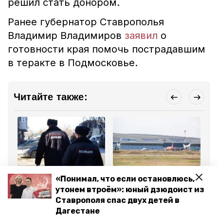
решил стать донором.
Ранее губернатор Ставрополья
Владимир Владимиров
заявил
о
готовности края помочь пострадавшим
в теракте в Подмосковье.
Читайте также:
Общество
Общество
Об
«Понимал, что если остановлюсь,
23 марта 2024, 08:27
23 марта 2024, 08:44
23
На Ставрополье усилят
В аэропортах на
По
утонем втроём»: юный дзюдоист из
меры безопасности
Ставрополье увеличат
бе
Ставрополя спас двух детей в
после теракта в
время предполётного
ме
Подмосковье
досмотра
Ст
Дагестане