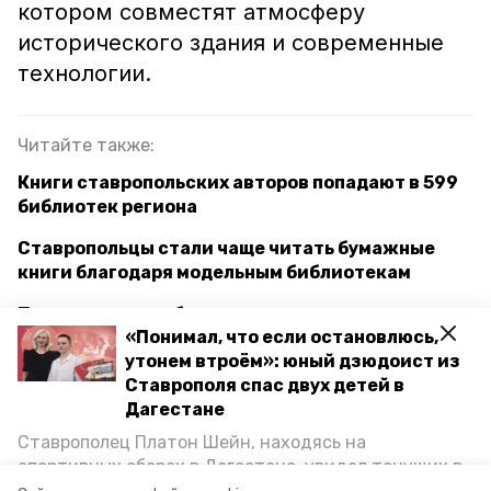
котором совместят атмосферу
исторического здания и современные
технологии.
Читайте также:
Книги ставропольских авторов попадают в 599
библиотек региона
Ставропольцы стали чаще читать бумажные
книги благодаря модельным библиотекам
Площадку для урбанистов создадут в
«Понимал, что если остановлюсь,
ставропольской библиотеке имени Лермонтова
утонем втроём»: юный дзюдоист из
Ставрополя спас двух детей в
Дагестане
ставрополь
культурный центр
Ставрополец Платон Шейн, находясь на
музейный комплекс
спортивных сборах в Дегестане, увидел тонущих в
Каспийском море детей и бросился на помощь. По