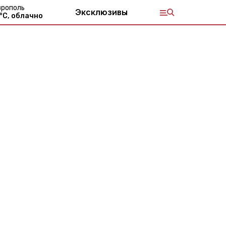
врополь
Эксклюзивы
°С,
облачно