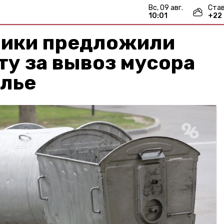
вс, 09 авг.
Ста
10:01
+
22
ики предложили
ту за вывоз мусора
олье