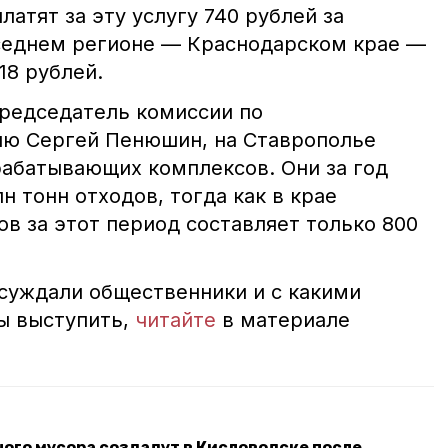
латят за эту услугу 740 рублей за
оседнем регионе — Краснодарском крае —
18 рублей.
председатель комиссии по
ию Сергей Пенюшин, на Ставрополье
рабатывающих комплексов. Они за год
н тонн отходов, тогда как в крае
в за этот период составляет только 800
бсуждали общественники и с какими
ы выступить,
читайте
в материале
ого мусора создадут в Кисловодске после