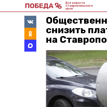
Все новости
Ставропольского
края
Общественн
снизить пла
на Ставроп