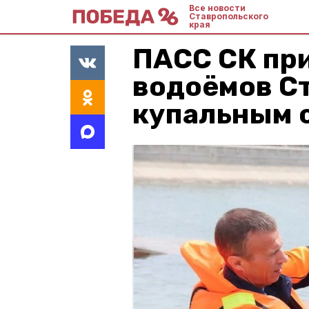
Все новости
Ставропольского
края
ПАСС СК при
водоёмов С
купальным 