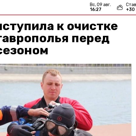
вс, 09 авг.
Став
16:27
+
30
ступила к очистке
таврополья перед
сезоном