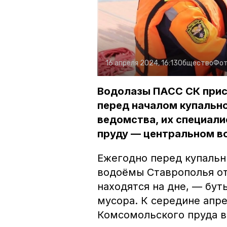
16 апреля 2024, 16:13
Общество
Фот
Водолазы ПАСС СК прис
перед началом купально
ведомства, их специал
пруду — центральном в
Ежегодно перед купаль
водоёмы Ставрополья от
находятся на дне, — бут
мусора. К середине апре
Комсомольского пруда в