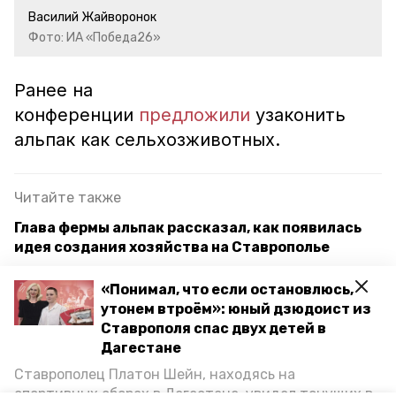
Василий Жайворонок
Фото: ИА «Победа26»
Ранее на
конференции
предложили
узаконить
альпак как сельхозживотных.
Читайте также
Глава фермы альпак рассказал, как появилась
идея создания хозяйства на Ставрополье
Альпаки не прописаны в законах России —
«Понимал, что если остановлюсь,
заводчик из Ставрополя
утонем втроём»: юный дзюдоист из
Ставрополя спас двух детей в
Ферма альпак на Ставрополье стала популярной
Дагестане
благодаря СМИ
Ставрополец Платон Шейн, находясь на
спортивных сборах в Дегестане, увидел тонущих в