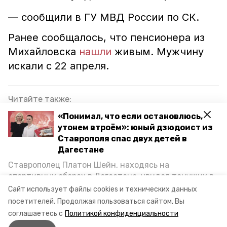
— сообщили в ГУ МВД России по СК.
Ранее сообщалось, что пенсионера из
Михайловска
нашли
живым. Мужчину
искали с 22 апреля.
Читайте также:
Ставропольские волонтёры рассказали о
«Понимал, что если остановлюсь,
принципах поиска пропавших
утонем втроём»: юный дзюдоист из
Ставрополя спас двух детей в
Ставропольские волонтёры «ЛизаАлерт»
Дагестане
рассказали, что брать на поиски пропавших
Ставрополец Платон Шейн, находясь на
спортивных сборах в Дегестане, увидел тонущих в
Кареглазый усатый мужчина пропал на
Каспийском море детей и бросился на помощь. По
Ставрополье
Сайт использует файлы cookies и технических данных
возвращении домой, отважного мальчика
посетителей.
Продолжая пользоваться сайтом, Вы
пригласили в министерство образования края и
соглашаетесь с
Политикой конфиденциальности
наградили. Корреспондент «Победы26» пообщался
ставропольский край
нашли мальчика