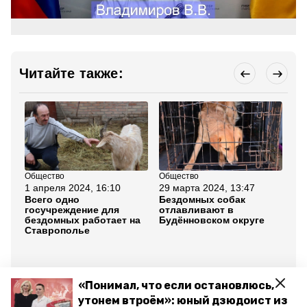
Читайте также:
Общество
Общество
Об
1 апреля 2024, 16:10
29 марта 2024, 13:47
7 а
Всего одно
Бездомных собак
Гу
госучреждение для
отлавливают в
Ст
бездомных работает на
Будённовском округе
вн
Ставрополье
за
бе
жи
ду
«Понимал, что если остановлюсь,
Все новости
утонем втроём»: юный дзюдоист из