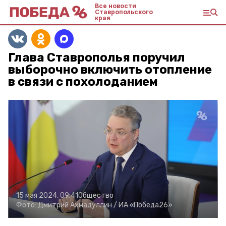
Все новости
Ставропольского
края
Глава Ставрополья поручил
выборочно включить отопление
в связи с похолоданием
15 мая 2024, 09:41
Общество
Фото:
Дмитрий Ахмадуллин /
ИА «Победа26»