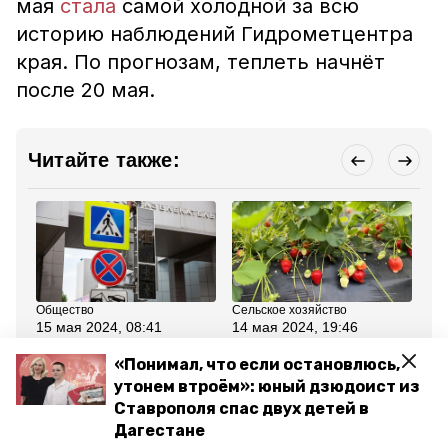
мая
стала
самой холодной за всю
историю наблюдений Гидрометцентра
края. По прогнозам, теплеть начнёт
после 20 мая.
Читайте также:
Общество
Сельское хозяйство
Об
15 мая 2024, 08:41
14 мая 2024, 19:46
14
«Умные» светофоры
Аграрии Ставрополья
В 
установят на нескольких
начали собирать
по
«Понимал, что если остановлюсь,
улицах Ставрополя
поспевшую землянику
пл
утонем втроём»: юный дзюдоист из
Ставрополя спас двух детей в
Все новости
Дагестане