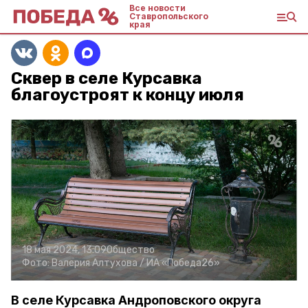
Все новости
Ставропольского
края
Сквер в селе Курсавка
благоустроят к концу июля
18 мая 2024, 13:09
Общество
Фото:
Валерия Алтухова /
ИА «Победа26»
В селе Курсавка Андроповского округа