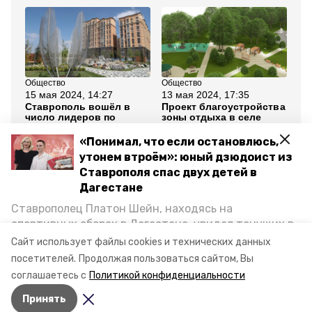
Общество
Общество
Об
15 мая 2024, 14:27
13 мая 2024, 17:35
8 
Ставрополь вошёл в
Проект благоустройства
Ск
число лидеров по
зоны отдыха в селе
се
благоустройству и
Китаевском победил в
Ст
озеленению
голосовании
го
«Понимал, что если остановлюсь,
бл
утонем втроём»: юный дзюдоист из
Ставрополя спас двух детей в
Все новости
Дагестане
Ставрополец Платон Шейн, находясь на
ставропольский край
благоустройство
спортивных сборах в Дегестане, увидел тонущих в
Каспийском море детей и бросился на помощь. По
Сайт использует файлы cookies и технических данных
сквер
возвращении домой, отважного мальчика
посетителей.
Продолжая пользоваться сайтом, Вы
пригласили в министерство образования края и
соглашаетесь с
Политикой конфиденциальности
наградили. Корреспондент «Победы26» пообщался
Авторы:
Алина Журавлёва
Принять
с юным героем.