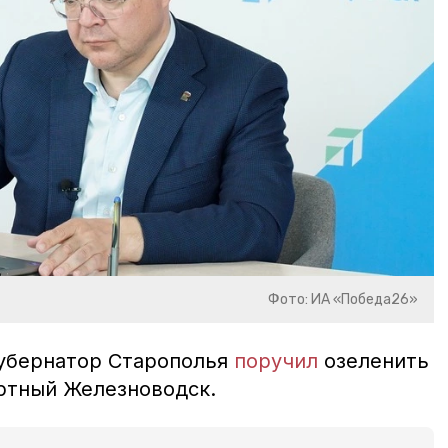
Фото: ИА «Победа26»
губернатор Старополья
поручил
озеленить
рортный Железноводск.