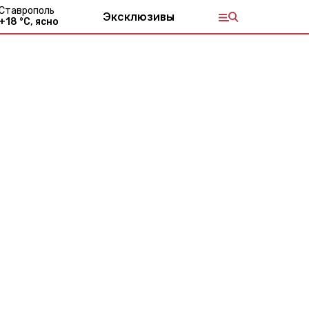
Ставрополь
Эксклюзивы
+
18
°С,
ясно