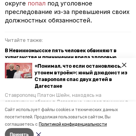
округе
попал
под уголовное
преследование из-за превышения своих
должностных обязанностей.
Читайте также:
В Невинномысске пять человек обвиняют в
хулиганстве и причинении вреда здоровью
«Понимал, что если остановлюсь,
Количество звонков жителям Ставрополя от
утонем втроём»: юный дзюдоист из
телефонных мошенников выросло на 17%
Ставрополя спас двух детей в
Дагестане
Ставропольцы убедили знакомого взять кредит
на 15,5 млн рублей и забрали деньги
Ставрополец Платон Шейн, находясь на
спортивных сборах в Дегестане, увидел тонущих в
Каспийском море детей и бросился на помощь. По
Сайт использует файлы cookies и технических данных
жкх
пятигорск
возвращении домой, отважного мальчика
посетителей.
Продолжая пользоваться сайтом, Вы
пригласили в министерство образования края и
соглашаетесь с
Политикой конфиденциальности
наградили. Корреспондент «Победы26» пообщался
Авторы:
Вероника Николаева
Принять
с юным героем.