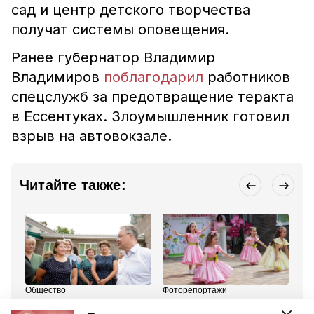
сад и центр детского творчества
получат системы оповещения.
Ранее губернатор Владимир
Владимиров
поблагодарил
работников
спецслужб за предотвращение теракта
в Ессентуках. Злоумышленник готовил
взрыв на автовокзале.
Читайте также:
Общество
Фоторепортажи
Об
23 июля 2024, 14:05
23 июля 2024, 16:00
22