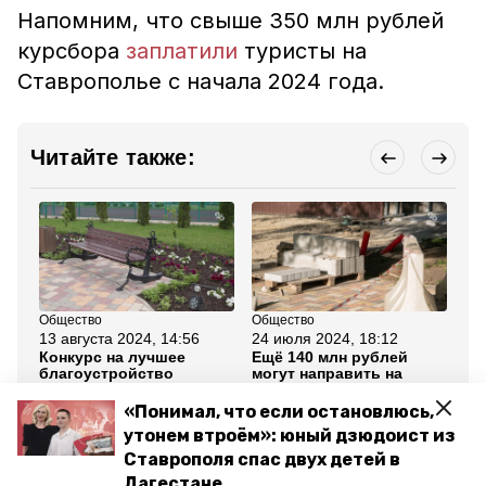
Напомним, что свыше 350 млн рублей
курсбора
заплатили
туристы на
Ставрополье с начала 2024 года.
Читайте также:
Общество
Общество
Об
13 августа 2024, 14:56
24 июля 2024, 18:12
26
Конкурс на лучшее
Ещё 140 млн рублей
Гу
благоустройство
могут направить на
пр
объявили в
благоустройство
бл
Изобильненском округе
Ставрополя в 2024 году
ку
«Понимал, что если остановлюсь,
Пя
утонем втроём»: юный дзюдоист из
Ставрополя спас двух детей в
Все новости
Дагестане