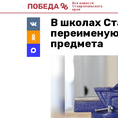
Все новости
Ставропольского
края
В школах С
переименую
предмета