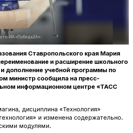
ото:
ИА «Победа26»
азования Ставропольского края Мария
переименование и расширение школьного
 и дополнение учебной программы по
ом министр сообщила на пресс-
льном информационном центре «ТАСС
магина, дисциплина «Технология»
технология» и изменена содержательно.
скими модулями.