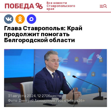
Все новости
Ставропольского
края
Глава Ставрополья: Край
продолжит помогать
Белгородской области
31 августа 2024, 12:27
Общество
Фото:
Дмитрий Ахмадуллин /
ИА «Победа26»