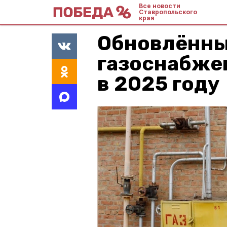
Все новости
Ставропольского
края
Обновлённы
газоснабже
в 2025 году