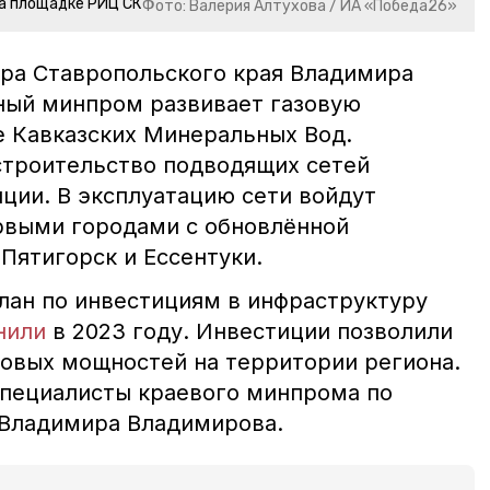
а площадке РИЦ СК
Фото: Валерия Алтухова / ИА «Победа26»
ра Ставропольского края Владимира
ный минпром развивает газовую
е Кавказских Минеральных Вод.
строительство подводящих сетей
ции. В эксплуатацию сети войдут
ервыми городами с обновлённой
Пятигорск и Ессентуки.
план по инвестициям в инфраструктуру
нили
в 2023 году. Инвестиции позволили
новых мощностей на территории региона.
пециалисты краевого минпрома по
 Владимира Владимирова.