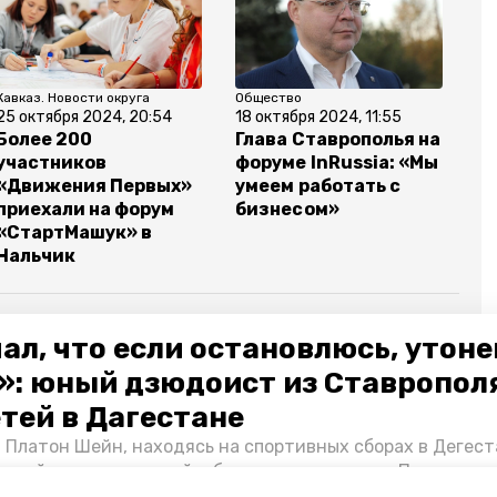
Кавказ. Новости округа
Общество
Об
25 октября 2024, 20:54
18 октября 2024, 11:55
26
Более 200
Глава Ставрополья на
«С
участников
форуме InRussia: «Мы
сч
«Движения Первых»
умеем работать с
С
приехали на форум
бизнесом»
XI
«СтартМашук» в
Нальчик
ал, что если остановлюсь, утон
»: юный дзюдоист из Ставропол
ина кузёма
форум «шум»
журналистика
етей в Дагестане
 Платон Шейн, находясь на спортивных сборах в Дегест
аспийском море детей и бросился на помощь. По возвра
альчика пригласили в министерство образования края и