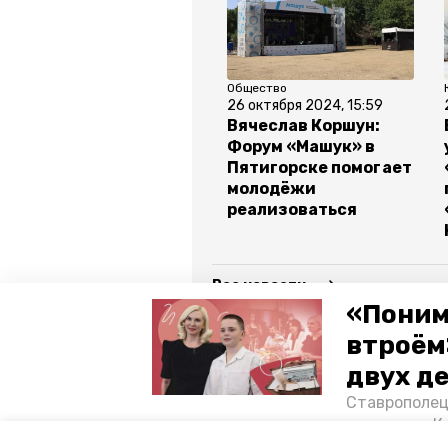
Общество
26 октября 2024, 15:59
Вячеслав Коршун:
Форум «Машук» в
Пятигорске помогает
молодёжи
реализоваться
Все новости
«Поним
втроём
ставропольский край
крист
двух д
Сюжеты:
Эксклюзивы
Ставрополец
тонущих в К
Авторы:
Алина Журавлёва
отважного м