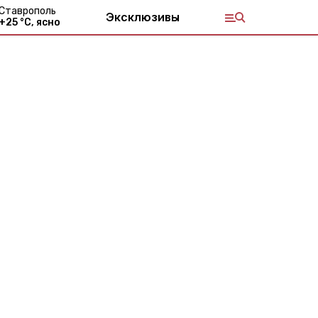
Ставрополь
Эксклюзивы
+
25
°С,
ясно