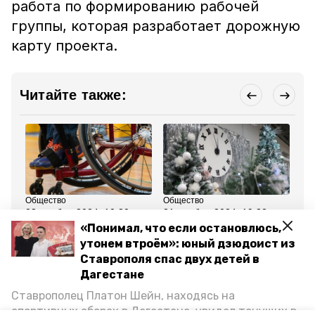
работа по формированию рабочей
группы, которая разработает дорожную
карту проекта.
Читайте также:
Общество
Общество
Об
23 ноября 2024, 10:30
21 ноября 2024, 19:32
2 
СКФУ участвует в
В губернаторских ёлках
По
«Понимал, что если остановлюсь,
подготовке
на Ставрополье
ст
утонем втроём»: юный дзюдоист из
образовательного
поучаствуют 8 тыс.
де
проекта для детей с ОВЗ
детей
за
Ставрополя спас двух детей в
на Ставрополье
Дагестане
Ставрополец Платон Шейн, находясь на
Все новости
спортивных сборах в Дегестане, увидел тонущих в