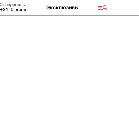
Ставрополь
Эксклюзивы
+
21
°С,
ясно